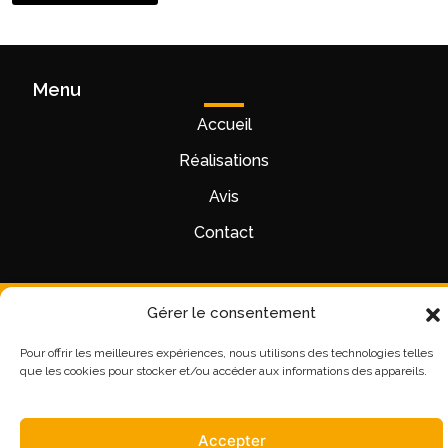
Alternative:
Menu
Accueil
Réalisations
Avis
Contact
Gérer le consentement
Pour offrir les meilleures expériences, nous utilisons des technologies telles
CHAULE FREDERIC TERRASSEMENT
que les cookies pour stocker et/ou accéder aux informations des appareils.
Mentions légales
Politique de confidentialité
Plan de site
Accepter